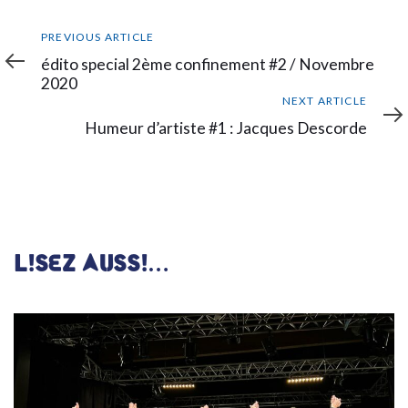
Previous
PREVIOUS ARTICLE
Article
édito special 2ème confinement #2 / Novembre
2020
Next
NEXT ARTICLE
Article
Humeur d’artiste #1 : Jacques Descorde
LISEZ AUSSI…