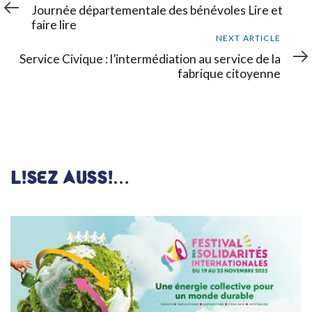
Article
Journée départementale des bénévoles Lire et
faire lire
Next
NEXT ARTICLE
Article
Service Civique : l’intermédiation au service de la
fabrique citoyenne
LISEZ AUSSI…