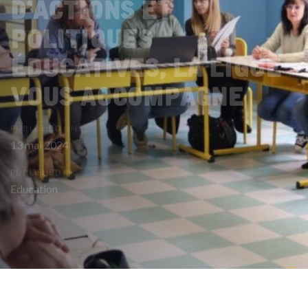
d’actions et
politiques
éducatives, la Ligue
vous accompagne
PUBLISHED ON:
13 mai 2024
PUBLISHED IN:
Education