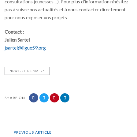
consultations jeunesses…). Pour plus d’information n’hésitez
pas à suivre nos actualités et à nous contacter directement
pour nous exposer vos projets.
Contact :
Julien Sartel
jsartel@ligue59.org
NEWSLETTER MAI 24
SHARE ON
Previous
PREVIOUS ARTICLE