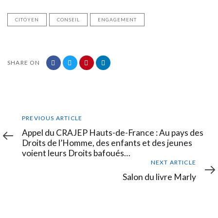
CITOYEN
CONSEIL
ENGAGEMENT
SHARE ON
Previous
PREVIOUS ARTICLE
Article
Appel du CRAJEP Hauts-de-France : Au pays des
Droits de l’Homme, des enfants et des jeunes
voient leurs Droits bafoués…
Next
NEXT ARTICLE
Article
Salon du livre Marly