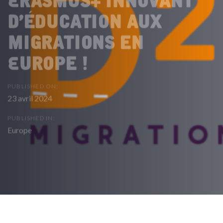
d’éducation aux
migrations en
Europe !
PUBLISHED ON:
23 avril 2024
PUBLISHED IN:
Europe